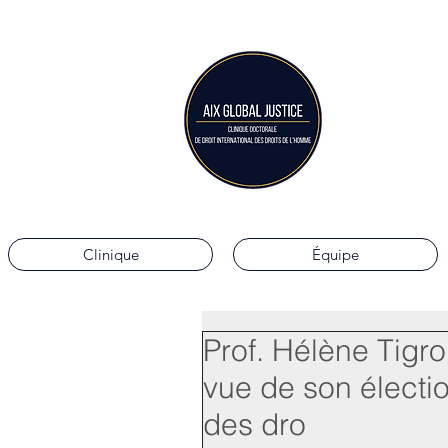
Aix G
Clinique doctorale 
Clinique
Équipe
Prof. Hélène Tigr
vue de son élect
des dro