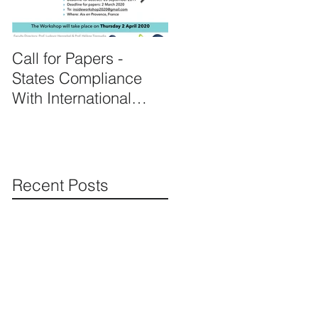
Call for Papers -
Prof. Hennebel
States Compliance
appointed as expert o
With International
the United Nations's
Human Rights Law
complaint procedure
for consistent pa
Recent Posts