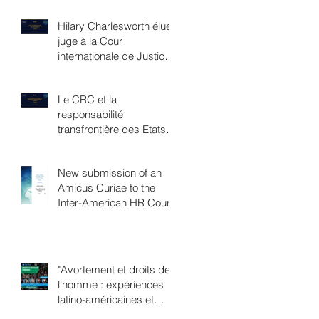
Hilary Charlesworth élue
juge à la Cour
internationale de Justice,
une victoire féministe
Le CRC et la
responsabilité
transfrontière des Etats
en matière de
changement climatique
New submission of an
Amicus Curiae to the
Inter-American HR Court
"Avortement et droits de
l'homme : expériences
latino-américaines et
européennes"