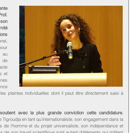
nte 
rof. 
son 
ité 
ons 
el, 
ur 
 au 
 de 
cte 
s et 
nes 
ce 
les plaintes individuelles dont il peut être directement saisi à 
soutient avec la plus grande conviction cette candidature.
 Tigroudja en tant qu’internationaliste, son engagement dans la 
s de l’homme et du projet universaliste, son indépendance et 
ur de son travail scientifique sont autant d’éléments qui militent 