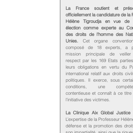
La France soutient et prése
officiellement la candidature de la P
Hélène Tigroudja en vue de 
élection comme experte au Com
des droits de l’homme des Nati
Unies.
 Cet organe conventionn
composé de 18 experts, a po
mission principale de veiller
respect par les 169 Etats parties
leurs obligations en vertu du Pa
international relatif aux droits civil
politiques. Il exerce, sous certai
conditions, une compéten
contentieuse et connaît à ce titre 
l’initiative des victimes.
La Clinique Aix Global Justice 
L’expertise de la Professeur Hélène
défense et la promotion des droit
son impartialité, ainsi que la rigue