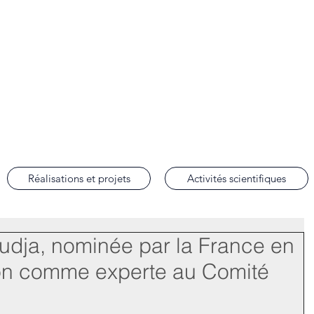
lobal Justice
de droit international des droits de l'homme de la Faculté de droit d'Aix-en-Prov
Réalisations et projets
Activités scientifiques
oudja, nominée par la France en
ion comme experte au Comité