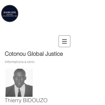
Aix Global Justice
Aix-en-Provence Law School's doctoral clinic on
international human rights law
Cotonou Global Justice
Informations à venir.
Thierry BIDOUZO