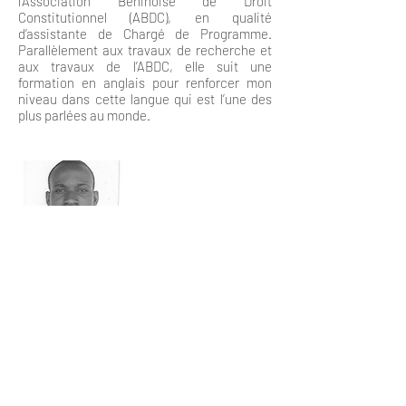
l’Association Béninoise de Droit
Constitutionnel (ABDC), en qualité
d’assistante de Chargé de Programme.
Parallèlement aux travaux de recherche et
aux travaux de l’ABDC, elle suit une
formation en anglais pour renforcer mon
niveau dans cette langue qui est l’une des
plus parlées au monde.
Isaac G. GBOSSA
Isaac G. GBOSSA est doctorant en droit
public, option droit international à
l’Université d’Abomey-Calavi.
Il poursuit ses recherches au Centre de
droit constitutionnel de ladite Université et
est en outre membre associé du Réseau