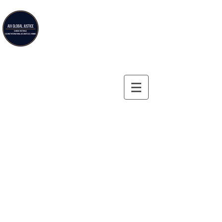
Aix Global Justice
Aix-en-Provence Law School's doctoral clinic on
international human rights law