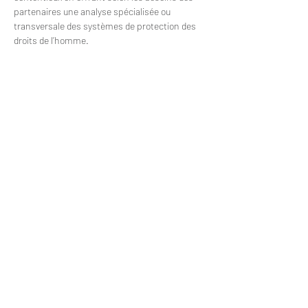
partenaires une analyse spécialisée ou 
transversale des systèmes de protection des 
droits de l’homme.
Clinique
Ecole d'été
Conférences
Blog