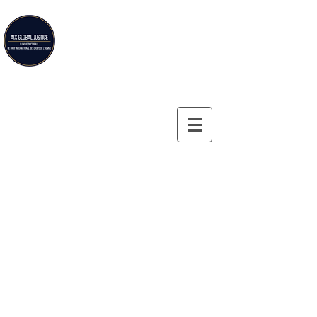
Aix Global Justice
Aix-en-Provence Law School's doctoral clinic on
international human rights law