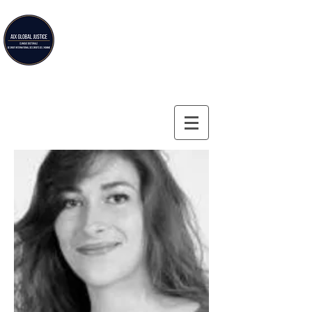
Aix Global Justice
Aix-en-Provence Law School's doctoral clinic on
international human rights law