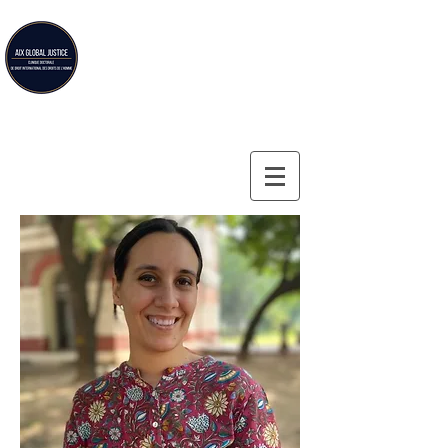
Aix Global Justice
Aix-en-Provence Law School's doctoral clinic on
international human rights law