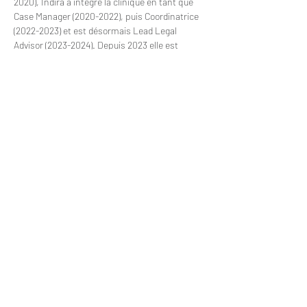
2020), Indira a intégré la clinique en tant que 
Case Manager (2020-2022), puis Coordinatrice 
(2022-2023) et est désormais Lead Legal 
Advisor (2023-2024). Depuis 2023 elle est 
également secrétaire au sein de l'ONG. 
Ses langues de travail sont le français, l’anglais 
et l’hindi. 
https://www.linkedin.com/in/indira-boutier-
6a081a148/?originalSubdomain=nl
indiravirmani@yahoo.fr
Clinique
Ecole d'été