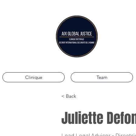
Aix G
Aix-en-Provence La
Clinique
Team
< Back
Juliette Defo
Lead Legal Advisor - Directr