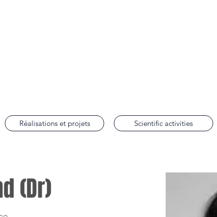
lobal Justice
w School's doctoral clinic on international human rights law
Réalisations et projets
Scientific activities
nd (Dr)
ice