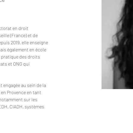
e
ctorat en droit 
eille (France) et de 
puis 2019, elle enseigne 
 mais également en école 
a pratique des droits 
ats et ONG qui 
t engagée au sein de la 
 en Provence en tant 
 notamment sur les 
EDH, CIADH, systèmes 