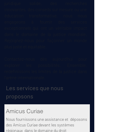
juridique solide, des recherches
innovantes, des conseils sur mesure ou une
éducation transformative, nous nous
engageons à fournir des services
exceptionnels qui ont un véritable impact
dans le domaine de la justice mondiale.
Rejoignez-nous pour façonner un monde
plus juste et équitable.
Contactez-nous dès aujourd'hui pour
explorer les possibilités. Ensemble,
redéfinissons les limites de la justice dans
l'arène internationale.
Les services que nous
proposons
Amicus Curiae
Nous fournissons une assistance et déposons
des Amicus Curiae devant les systèmes
régionaux dans le domaine du droit