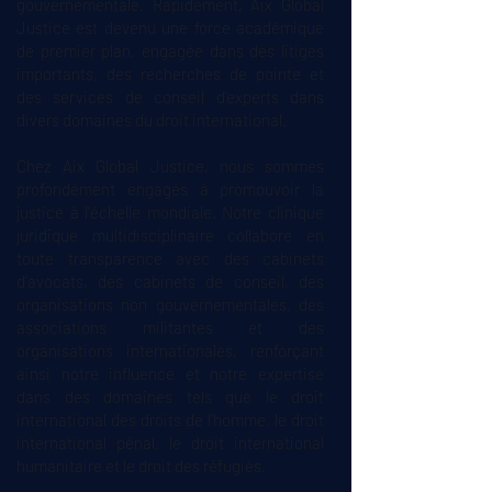
gouvernementale. Rapidement, Aix Global
Justice est devenu une force académique
de premier plan, engagée dans des litiges
importants, des recherches de pointe et
des services de conseil d'experts dans
divers domaines du droit international.
Chez Aix Global Justice, nous sommes
profondément engagés à promouvoir la
justice à l'échelle mondiale. Notre clinique
juridique multidisciplinaire collabore en
toute transparence avec des cabinets
d'avocats, des cabinets de conseil, des
organisations non gouvernementales, des
associations militantes et des
organisations internationales, renforçant
ainsi notre influence et notre expertise
dans des domaines tels que le droit
international des droits de l'homme, le droit
international pénal, le droit international
humanitaire et le droit des réfugiés.