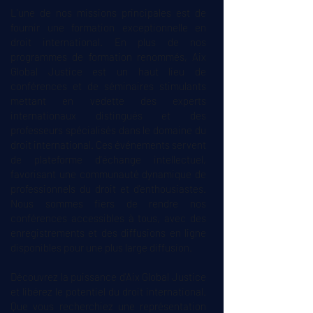
L'une de nos missions principales est de
fournir une formation exceptionnelle en
droit international. En plus de nos
programmes de formation renommés, Aix
Global Justice est un haut lieu de
conférences et de séminaires stimulants
mettant en vedette des experts
internationaux distingués et des
professeurs spécialisés dans le domaine du
droit international. Ces événements servent
de plateforme d'échange intellectuel,
favorisant une communauté dynamique de
professionnels du droit et d'enthousiastes.
Nous sommes fiers de rendre nos
conférences accessibles à tous, avec des
enregistrements et des diffusions en ligne
disponibles pour une plus large diffusion.
Découvrez la puissance d'Aix Global Justice
et libérez le potentiel du droit international.
Que vous recherchiez une représentation