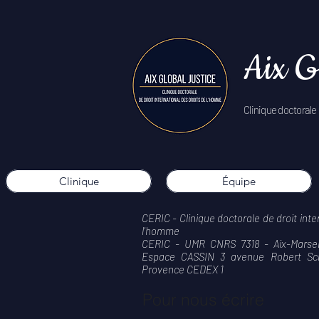
Aix G
Clinique doctorale 
Clinique
Équipe
CERIC - Clinique doctorale de droit inte
l'homme
CERIC - UMR CNRS 7318 - Aix-Marseill
Espace CASSIN 3 avenue Robert Sc
Provence CEDEX 1
Pour nous écrire