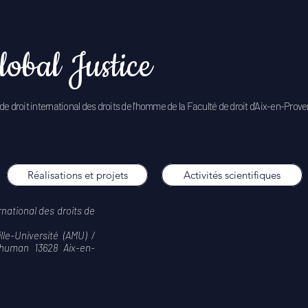
lobal Justice
de droit international des droits de l'homme de la Faculté de droit d'Aix-en-Prov
Réalisations et projets
Activités scientifiques
rnational des droits de
e-Université (AMU) /
human 13628 Aix-en-