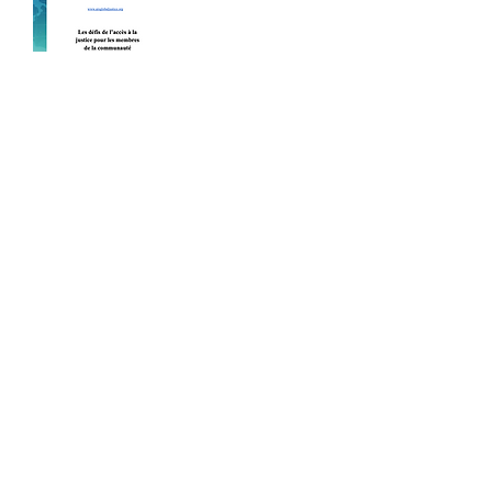
TELECHARGER
Les exilés de la crise migratoire
subsaharienne de 2011: les
oubliés du camp de Choucha
2022-2023
Ce rapport, fruit de deux années de travail, a
pour objectif de mettre en lumière la
situation juridique, et humaine, d’un groupe
de 26 migrants se trouvant aujourd’hui en
Tunisie.