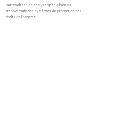
partenaires une analyse spécialisée ou 
transversale des systèmes de protection des 
droits de l’homme.
Clinique
Ecole d'été
Conférences
Blog