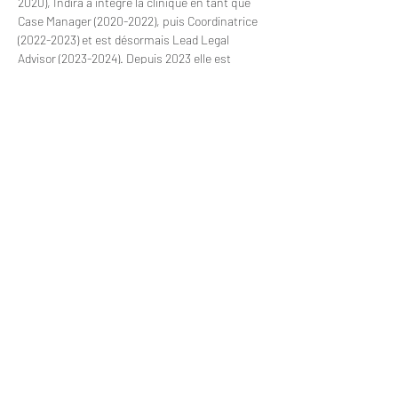
2020), Indira a intégré la clinique en tant que 
Case Manager (2020-2022), puis Coordinatrice 
(2022-2023) et est désormais Lead Legal 
Advisor (2023-2024). Depuis 2023 elle est 
également secrétaire au sein de l'ONG. 
Ses langues de travail sont le français, l’anglais 
et l’hindi. 
https://www.linkedin.com/in/indira-boutier-
6a081a148/?originalSubdomain=nl
indiravirmani@yahoo.fr
Clinique
Ecole d'été