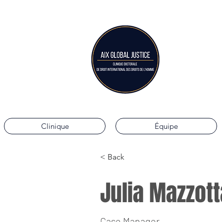
Aix G
Clinique doctorale 
Clinique
Équipe
< Back
Julia Mazzott
Case Manager