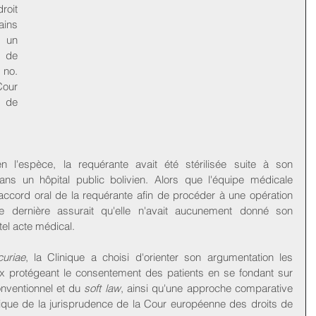
oit 
ins 
d'AMU ("la Clinique") a réalisé un 
 de 
no. 
ur 
de 
n l'espèce, la requérante avait été stérilisée suite à son 
s un hôpital public bolivien. Alors que l'équipe médicale 
l'accord oral de la requérante afin de procéder à une opération 
ette dernière assurait qu'elle n'avait aucunement donné son 
tel acte médical.
uriae
, la Clinique a choisi d'orienter son argumentation les 
ux protégeant le consentement des patients en se fondant sur 
onventionnel et du 
soft law
, ainsi qu'une approche comparative 
mique de la jurisprudence de la Cour européenne des droits de 