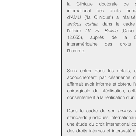
la Clinique doctorale de dr
international des droits huma
amicus curiae,
 dans le cadre
l'affaire 
I.V vs. Bolivie
 (Caso 
12.655), auprès de la Co
interaméricaine des droits 
l'homme.
Sans entrer dans les détails, e
accouchement par césarienne dan
affirmait avoir informé et obtenu 
chirurgicale de stérilisation, c
consentement à la réalisation d'un 
Dans le cadre de son 
amicus c
standards juridiques internationa
une étude du droit international c
des droits internes et intersysté