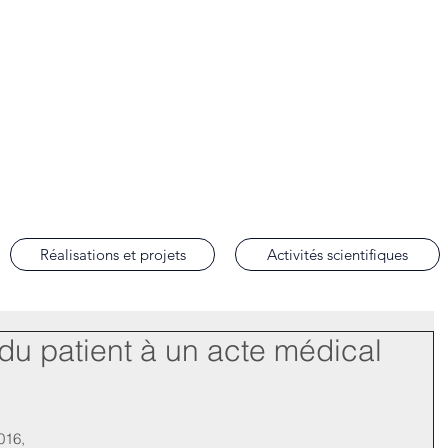
lobal Justice
de droit international des droits de l'homme de la Faculté de droit d'Aix-en-Prov
Réalisations et projets
Activités scientifiques
u patient à un acte médical
16, 