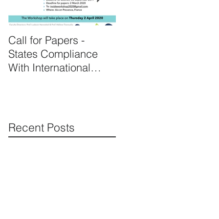
Call for Papers -
Prof. Hennebel
States Compliance
appointed as expert o
With International
the United Nations's
Human Rights Law
complaint procedure
for consistent pa
Recent Posts