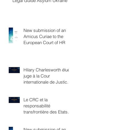
Legal Guide Asylum Ukraine
New submission of an
Amicus Curiae to the
European Court of HR
Hilary Charlesworth élue
juge à la Cour
internationale de Justice,
une victoire féministe
Le CRC et la
responsabilité
transfrontière des Etats
en matière de
changement climatique
New submission of an