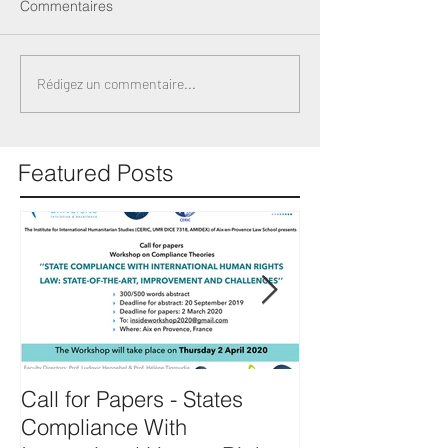
Commentaires
Rédigez un commentaire...
Featured Posts
Call for Papers - States
Prof. Hennebel
Compliance With
expert of the U