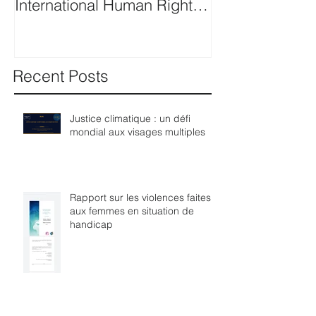
International Human Rights
Nations's comp
Law
procedure for 
Recent Posts
Justice climatique : un défi
mondial aux visages multiples
Rapport sur les violences faites
aux femmes en situation de
handicap