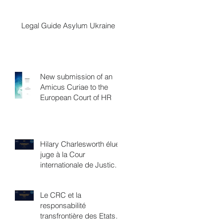
Legal Guide Asylum Ukraine
New submission of an
Amicus Curiae to the
European Court of HR
Hilary Charlesworth élue
juge à la Cour
internationale de Justice,
une victoire féministe
Le CRC et la
responsabilité
transfrontière des Etats