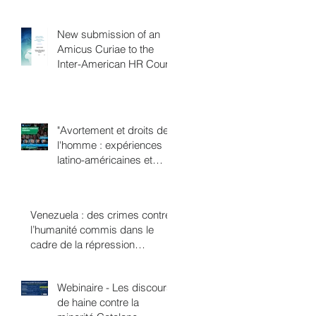
en matière de
changement climatique
New submission of an
Amicus Curiae to the
Inter-American HR Court
"Avortement et droits de
l'homme : expériences
latino-américaines et
européennes"
Venezuela : des crimes contre
l’humanité commis dans le
cadre de la répression
politique ?
Webinaire - Les discours
de haine contre la