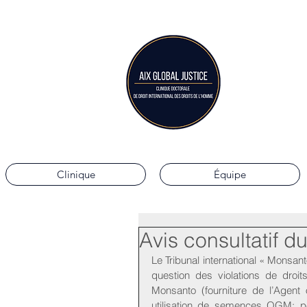
Aix G
Clinique doctorale 
Clinique
Équipe
Avis consultatif d
Le Tribunal international « Monsant
question des violations de droi
Monsanto (fourniture de l’Agent
utilisation de semences OGM; pes