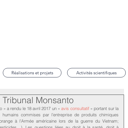
lobal Justice
de droit international des droits de l'homme de la Faculté de droit d'Aix-en-Prov
Réalisations et projets
Activités scientifiques
u Tribunal Monsanto
o » a rendu le 18 avril 2017 un « 
avis consultatif
 » portant sur la 
ts humains commises par l’entreprise de produits chimiques 
 orange à l’Armée américaine lors de la guerre du Vietnam; 
ticides…). Les questions liées au droit à la santé, droit à 