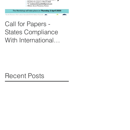
Call for Papers -
Prof. Hennebel
States Compliance
appointed as expert o
With International
the United Nations's
Human Rights Law
complaint procedure
for consistent pa
Recent Posts