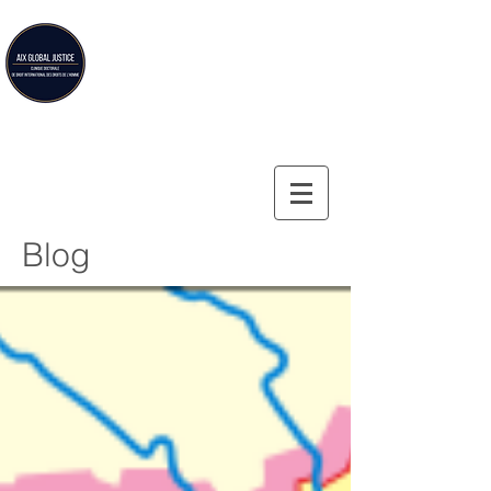
Aix Global Justice
Clinique doctorale de droit international des droits de
l'homme de la Faculté de droit d'Aix-en-Provence
Blog