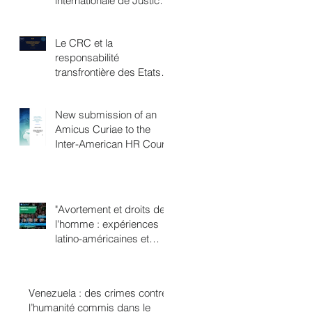
internationale de Justice,
une victoire féministe
Le CRC et la
responsabilité
transfrontière des Etats
en matière de
changement climatique
New submission of an
Amicus Curiae to the
Inter-American HR Court
"Avortement et droits de
l'homme : expériences
latino-américaines et
européennes"
Venezuela : des crimes contre
l’humanité commis dans le