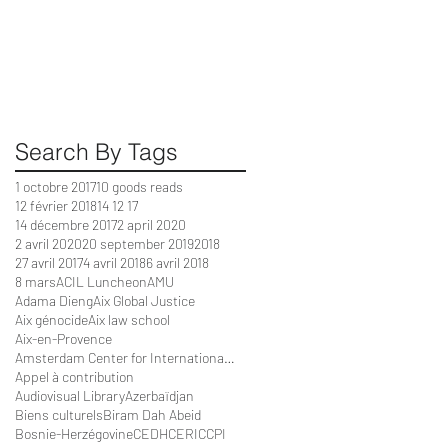
Search By Tags
1 octobre 2017
10 goods reads
12 février 2018
14 12 17
14 décembre 2017
2 april 2020
2 avril 2020
20 september 2019
2018
27 avril 2017
4 avril 2018
6 avril 2018
8 mars
ACIL Luncheon
AMU
Adama Dieng
Aix Global Justice
Aix génocide
Aix law school
Aix-en-Provence
Amsterdam Center for International Law
Appel à contribution
Audiovisual Library
Azerbaïdjan
Biens culturels
Biram Dah Abeid
Bosnie-Herzégovine
CEDH
CERIC
CPI