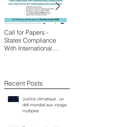
Call for Papers -
Prof. Hennebel
States Compliance
appointed as expert o
With International
the United Nations's
Human Rights Law
complaint procedure
for consistent pa
Recent Posts
Justice climatique : un
défi mondial aux visages
multiples