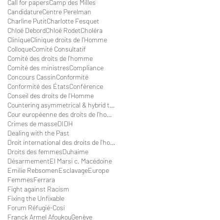
Call for papers
Camp des Milles
Candidature
Centre Perelman
Charline Putit
Charlotte Fesquet
Chloé Debord
Chloé Rodet
Choléra
Clinique
Clinique droits de l'Homme
Colloque
Comité Consultatif
Comité des droits de l'homme
Comité des ministres
Compliance
Concours Cassin
Conformité
Conformité des États
Conférence
Conseil des droits de l'Homme
Countering asymmetrical & hybrid threats withi
Cour européenne des droits de l'homme
Crimes de masse
DIDH
Dealing with the Past
Droit international des droits de l'homme
Droits des femmes
Duhaime
Désarmement
El Marsi c. Macédoine
Emilie Rebsomen
Esclavage
Europe
Femmes
Ferrara
Fight against Racism
Fixing the Unfixable
Forum Réfugié-Cosi
Franck Armel Afoukou
Genève