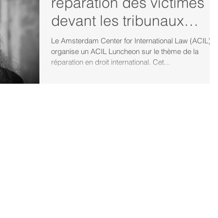
réparation des victimes
devant les tribunaux
internationaux pénaux -
Le Amsterdam Center for International Law (ACIL)
organise un ACIL Luncheon sur le thème de la
Niki Siampiak
réparation en droit international. Cet...