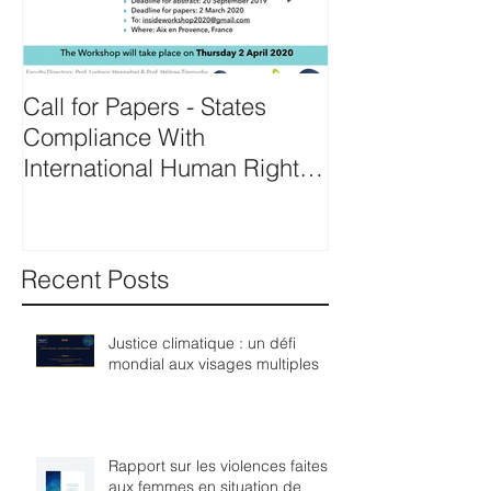
Call for Papers - States
Prof. Hennebel
Compliance With
expert of the U
International Human Rights
Nations's comp
Law
procedure for 
Recent Posts
Justice climatique : un défi
mondial aux visages multiples