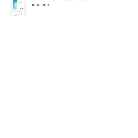
Rapport sur les violences faites
aux femmes en situation de
handicap
Legal Guide Asylum Ukraine
New submission of an Amicus
Curiae to the European Court of
HR