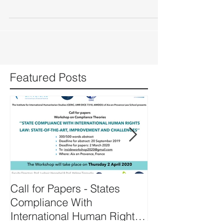
FOR PAPERS INSIDE Workshop On Compliance
Theories in...
Featured Posts
Call for Papers - States
Prof. Hennebel
Compliance With
expert of the U