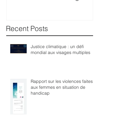
International Human Rights
Nations's comp
Law
procedure for 
Recent Posts
Justice climatique : un défi
mondial aux visages multiples
Rapport sur les violences faites
aux femmes en situation de
handicap