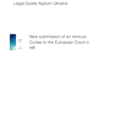
Legal Guide Asylum Ukraine
New submission of an Amicus
Curiae to the European Court of
HR
Hilary Charlesworth élue juge à
la Cour internationale de Justice,
une victoire féministe
Le CRC et la responsabilité
transfrontière des Etats en