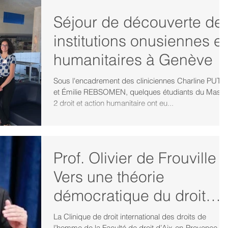
Séjour de découverte de
institutions onusiennes et
humanitaires à Genève
Sous l'encadrement des cliniciennes Charline PUTTI
et Émilie REBSOMEN, quelques étudiants du Maste
2 droit et action humanitaire ont eu...
Prof. Olivier de Frouville -
Vers une théorie
démocratique du droit
international ?
La Clinique de droit international des droits de
l’homme de la Faculté de droit d’Aix-en-Provence