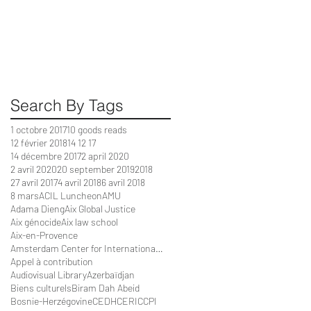
s
Search By Tags
r
1 octobre 2017
10 goods reads
12 février 2018
14 12 17
14 décembre 2017
2 april 2020
2 avril 2020
20 september 2019
2018
27 avril 2017
4 avril 2018
6 avril 2018
8 mars
ACIL Luncheon
AMU
Adama Dieng
Aix Global Justice
Aix génocide
Aix law school
Aix-en-Provence
Amsterdam Center for International Law
Appel à contribution
Audiovisual Library
Azerbaïdjan
Biens culturels
Biram Dah Abeid
Bosnie-Herzégovine
CEDH
CERIC
CPI