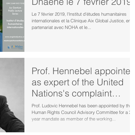
Dhaene le 7 février 2019
Le 7 février 2019, l'Institut d'études humanitaires
internationales et la Clinique Aix Global Justice, en
partenariat avec NOHA et le...
Prof. Hennebel appointe
as expert of the United
Nations's complaint
procedure for consistent
Prof. Ludovic Hennebel has been appointed by the
Human Rights Council Advisory Committee for a 3-
pa
year mandate as member of the working...