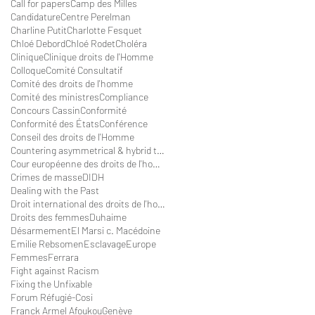
Call for papers
Camp des Milles
Candidature
Centre Perelman
Charline Putit
Charlotte Fesquet
Chloé Debord
Chloé Rodet
Choléra
Clinique
Clinique droits de l'Homme
Colloque
Comité Consultatif
Comité des droits de l'homme
Comité des ministres
Compliance
Concours Cassin
Conformité
Conformité des États
Conférence
Conseil des droits de l'Homme
Countering asymmetrical & hybrid threats withi
Cour européenne des droits de l'homme
Crimes de masse
DIDH
Dealing with the Past
Droit international des droits de l'homme
Droits des femmes
Duhaime
Désarmement
El Marsi c. Macédoine
Emilie Rebsomen
Esclavage
Europe
Femmes
Ferrara
Fight against Racism
Fixing the Unfixable
Forum Réfugié-Cosi
Franck Armel Afoukou
Genève