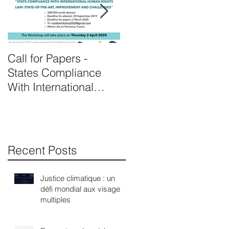
Call for Papers -
Prof. Hennebel
States Compliance
appointed as expert o
With International
the United Nations's
Human Rights Law
complaint procedure
for consistent pa
d
Recent Posts
Justice climatique : un
défi mondial aux visages
multiples