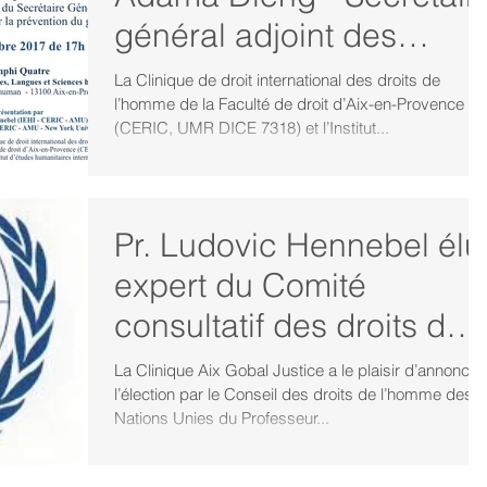
général adjoint des
Nations Unies - 14
La Clinique de droit international des droits de
l’homme de la Faculté de droit d’Aix-en-Provence
novembre 2017
(CERIC, UMR DICE 7318) et l’Institut...
Pr. Ludovic Hennebel élu
expert du Comité
consultatif des droits de
l’homme des Nations
La Clinique Aix Gobal Justice a le plaisir d’annoncer
l’élection par le Conseil des droits de l’homme des
Unies
Nations Unies du Professeur...