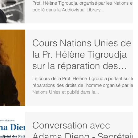
Prof. Hélène Tigroudja, organisé par les Nations et
publié dans la Audiovisual Library...
Cours Nations Unies de
la Pr. Hélène Tigroudja
sur la réparation des
violations des droits de
Le cours de la Prof. Hélène Tigroudja portant sur les
réparations des droits de l’homme organisé par les
l’homm
Nations Unies et publié dans la...
Conversation avec
Adama Dieng - Secrétair