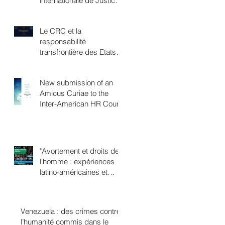
internationale de Justice,
une victoire féministe
Le CRC et la
responsabilité
transfrontière des Etats
en matière de
changement climatique
New submission of an
Amicus Curiae to the
Inter-American HR Court
"Avortement et droits de
l'homme : expériences
latino-américaines et
européennes"
Venezuela : des crimes contre
e
l’humanité commis dans le